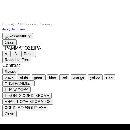
Copyright 2026 Victoria's Pharmacy
design by iframe
Close
ΓΡΑΜΜΑΤΟΣΕΙΡΑ
A-
A+
Reset
Readable Font
Contrast
Χρωμα
black
white
green
blue
red
orange
yellow
navi
ΥΠΟΓΡΑΜΜΙΣΗ
ΕΠΑΝΑΦΟΡΑ
ΕΙΚΟΝΕΣ ΧΩΡΙΣ ΧΡΩΜΑ
ΑΝΑΣΤΡΟΦΗ ΧΡΩΜΑΤΟΣ
ΧΩΡΙΣ ΜΟΡΦΟΠΟΙΗΣΗ
Close