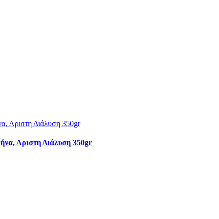
ήνα, Αριστη Διάλυση 350gr