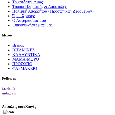
Το κατάστημα μας
Τρόποι Πληρωμής & Αποστολής
Πολιτική Απορρήτου / Προσωπικών Δεδομένων
Όροι Χρήσης
Ο Λογαριασμός μου
Επικοινωνήστε μαζί μας
Μενού
Brands
ΒΙΤΑΜΙΝΕΣ
ΚΑΛΛΥΝΤΙΚΑ
ΜΑΜΑ-ΜΩΡΟ
ΠΡΟΣΩΠΟ
ΦΑΡΜΑΚΕΙΟ
Follow us
facebook
instagram
Ασφαλείς συναλλαγές