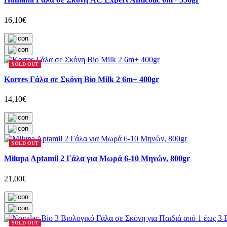
16,10€
SOLD OUT
Korres Γάλα σε Σκόνη Bio Milk 2 6m+ 400gr
14,10€
SOLD OUT
Milupa Aptamil 2 Γάλα για Μωρά 6-10 Μηνών, 800gr
21,00€
SOLD OUT